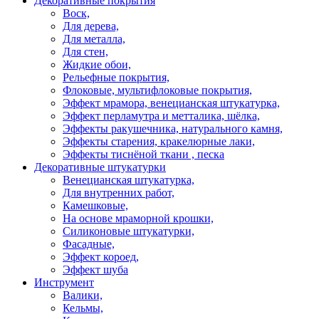
Декоративные покрытия
Воск,
Для дерева,
Для металла,
Для стен,
Жидкие обои,
Рельефные покрытия,
Флоковые, мультифлоковые покрытия,
Эффект мрамора, венецианская штукатурка,
Эффект перламутра и метталика, шёлка,
Эффекты ракушечника, натурального камня,
Эффекты старения, кракелюрные лаки,
Эффекты тиснёной ткани , песка
Декоративные штукатурки
Венецианская штукатурка,
Для внутренних работ,
Камешковые,
На основе мраморной крошки,
Силиконовые штукатурки,
Фасадные,
Эффект короед,
Эффект шуба
Инструмент
Валики,
Кельмы,