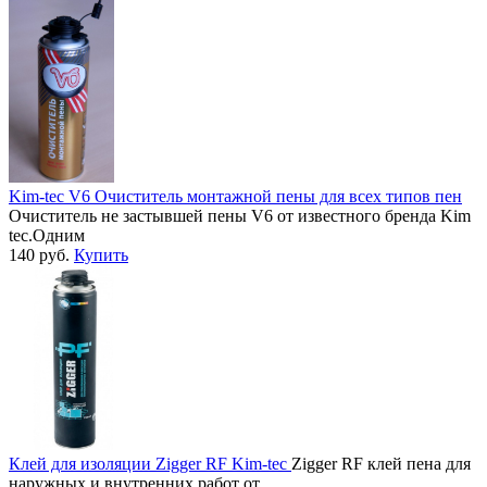
Kim-tec V6 Очиститель монтажной пены для всех типов пен
Очиститель не застывшей пены V6 от известного бренда Kim
tec.Одним
140
руб.
Купить
Клей для изоляции Zigger RF Kim-teс
Zigger RF клей пена для
наружных и внутренних работ от