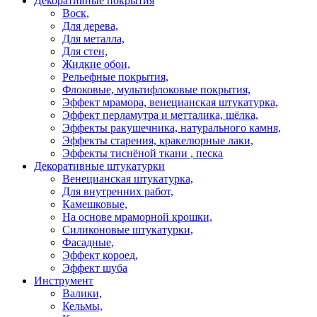
Декоративные покрытия
Воск,
Для дерева,
Для металла,
Для стен,
Жидкие обои,
Рельефные покрытия,
Флоковые, мультифлоковые покрытия,
Эффект мрамора, венецианская штукатурка,
Эффект перламутра и метталика, шёлка,
Эффекты ракушечника, натурального камня,
Эффекты старения, кракелюрные лаки,
Эффекты тиснёной ткани , песка
Декоративные штукатурки
Венецианская штукатурка,
Для внутренних работ,
Камешковые,
На основе мраморной крошки,
Силиконовые штукатурки,
Фасадные,
Эффект короед,
Эффект шуба
Инструмент
Валики,
Кельмы,