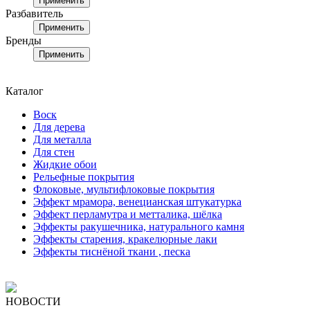
Применить
Разбавитель
Применить
Бренды
Применить
Каталог
Воск
Для дерева
Для металла
Для стен
Жидкие обои
Рельефные покрытия
Флоковые, мультифлоковые покрытия
Эффект мрамора, венецианская штукатурка
Эффект перламутра и метталика, шёлка
Эффекты ракушечника, натурального камня
Эффекты старения, кракелюрные лаки
Эффекты тиснёной ткани , песка
НОВОСТИ