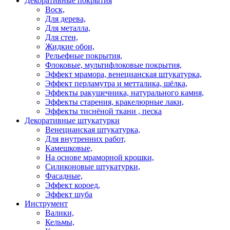
Декоративные покрытия
Воск,
Для дерева,
Для металла,
Для стен,
Жидкие обои,
Рельефные покрытия,
Флоковые, мультифлоковые покрытия,
Эффект мрамора, венецианская штукатурка,
Эффект перламутра и метталика, шёлка,
Эффекты ракушечника, натурального камня,
Эффекты старения, кракелюрные лаки,
Эффекты тиснёной ткани , песка
Декоративные штукатурки
Венецианская штукатурка,
Для внутренних работ,
Камешковые,
На основе мраморной крошки,
Силиконовые штукатурки,
Фасадные,
Эффект короед,
Эффект шуба
Инструмент
Валики,
Кельмы,