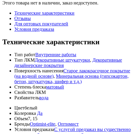
Этого товара нет в наличии, заказ недоступен.
Технические характеристики
Отзывы
Для оптовых покупателей
Условия предзаказа
Технические характеристики
Тип работ
Внутренние работы
Тип ЛКМ
Декоративные штукатурки
,
Декоративные
дизайнерские покрытия
Поверхность нанесения
Старое лакокрасочное покрытие
(на водной основе)
,
Минеральная основа (гипсокартон,
бетон, штукатурка, шифер и т.д.)
Степень блеска
матовый
Свойства ЛКМ
Разбавитель
вода
Цвет
белый
Колеровка
Да
Объем
7, 15
Бренды
Optimist-elite
,
Оптимист
Условия предзаказа
С услугой предзаказ вы существенно