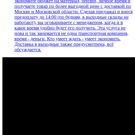
экономите бюджет на материал, бензин, личное время и
получаете товар по более выгодной цене с доставкой по
Москве и Московской области. Сделав предзаказ и внеся
предоплату до 14:00 (по будням, в выходные склады не
работают), вы оговариваете с менеджером, когда и в
какое время удобно будет его получить. Эта услуга не
нова и так занимается не одна транспортная компания,
время - деньги. Кто умеет ждать - умеет экономить.
Доставка в выходные также предусмотрена, всё
обсуждается.