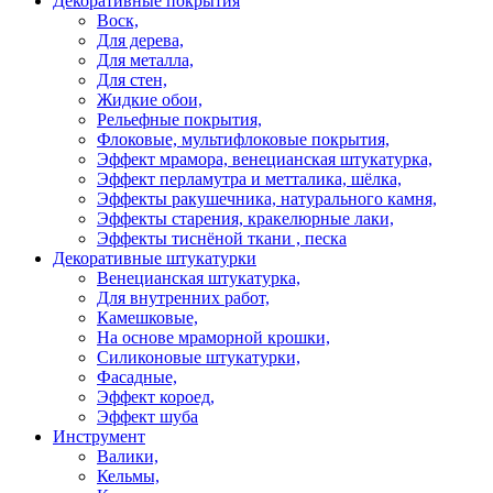
Декоративные покрытия
Воск,
Для дерева,
Для металла,
Для стен,
Жидкие обои,
Рельефные покрытия,
Флоковые, мультифлоковые покрытия,
Эффект мрамора, венецианская штукатурка,
Эффект перламутра и метталика, шёлка,
Эффекты ракушечника, натурального камня,
Эффекты старения, кракелюрные лаки,
Эффекты тиснёной ткани , песка
Декоративные штукатурки
Венецианская штукатурка,
Для внутренних работ,
Камешковые,
На основе мраморной крошки,
Силиконовые штукатурки,
Фасадные,
Эффект короед,
Эффект шуба
Инструмент
Валики,
Кельмы,