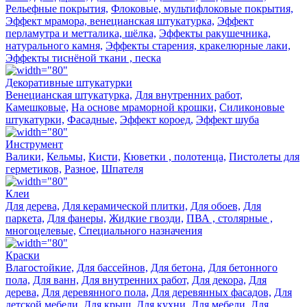
Рельефные покрытия,
Флоковые, мультифлоковые покрытия,
Эффект мрамора, венецианская штукатурка,
Эффект
перламутра и метталика, шёлка,
Эффекты ракушечника,
натурального камня,
Эффекты старения, кракелюрные лаки,
Эффекты тиснёной ткани , песка
Декоративные штукатурки
Венецианская штукатурка,
Для внутренних работ,
Камешковые,
На основе мраморной крошки,
Силиконовые
штукатурки,
Фасадные,
Эффект короед,
Эффект шуба
Инструмент
Валики,
Кельмы,
Кисти,
Кюветки , полотенца,
Пистолеты для
герметиков,
Разное,
Шпателя
Клеи
Для дерева,
Для керамической плитки,
Для обоев,
Для
паркета,
Для фанеры,
Жидкие гвозди,
ПВА , столярные ,
многоцелевые,
Специального назначения
Краски
Влагостойкие,
Для бассейнов,
Для бетона,
Для бетонного
пола,
Для ванн,
Для внутренних работ,
Для декора,
Для
дерева,
Для деревянного пола,
Для деревянных фасадов,
Для
детской мебели,
Для крыш,
Для кухни,
Для мебели,
Для