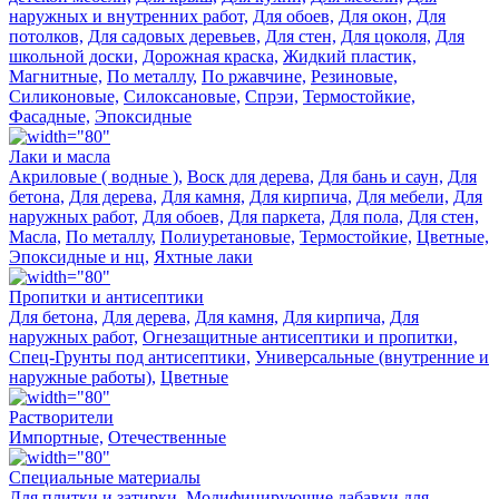
наружных и внутренних работ,
Для обоев,
Для окон,
Для
потолков,
Для садовых деревьев,
Для стен,
Для цоколя,
Для
школьной доски,
Дорожная краска,
Жидкий пластик,
Магнитные,
По металлу,
По ржавчине,
Резиновые,
Силиконовые,
Силоксановые,
Спрэи,
Термостойкие,
Фасадные,
Эпоксидные
Лаки и масла
Акриловые ( водные ),
Воск для дерева,
Для бань и саун,
Для
бетона,
Для дерева,
Для камня,
Для кирпича,
Для мебели,
Для
наружных работ,
Для обоев,
Для паркета,
Для пола,
Для стен,
Масла,
По металлу,
Полиуретановые,
Термостойкие,
Цветные,
Эпоксидные и нц,
Яхтные лаки
Пропитки и антисептики
Для бетона,
Для дерева,
Для камня,
Для кирпича,
Для
наружных работ,
Огнезащитные антисептики и пропитки,
Спец-Грунты под антисептики,
Универсальные (внутренние и
наружные работы),
Цветные
Растворители
Импортные,
Отечественные
Специальные материалы
Для плитки и затирки,
Модифицирующие дабавки для