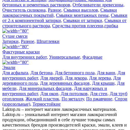
бетонных и цементных растворов,
Отбеливатели древесины,
Очиститель силикона,
Разное,
Смывки высолов,
Смывки
лакокрасочных покрытий,
Смывки монтажных пены,
Смывки
от 2-х компонентной затирки,
Смывки от затирки,
Смывки от
строительного раствора,
Средства против плесени,грибка
Сухие смеси
Затирки,
Разное,
Шпатлевки
Фактурные краски
Для внутренних работ,
Универсальные,
Фасадные
Эмали
Для асфальта,
Для бетона,
Для бетонного пола,
Для ванн,
Для
внутренних работ,
Для дверей,
Для декора,
Для дерева,
Для
деревянного пола,
Для деревянных фасадов,
Для крыши,
Для
мебели,
Для минеральных фасадов,
Для наружных и
внутренних работ,
Для окон,
Для потолков,
Для стен,
Для труб
отопления,
Жидкий пластик,
По металлу,
По ржавчине,
Спрэи
(аэрозольные),
Термостойкие
Laktop.ru – интернет магазин лакокрасочных материалов.
Laktop.ru – уникальный интернет магазин лакокрасочной
продукции, объединивший в себе лучшие товары самых
качественных брендов производителей краски, эмали, клеев и