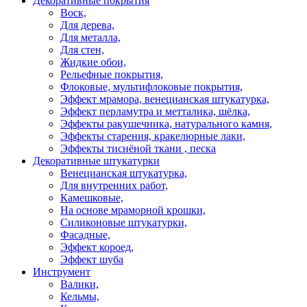
Декоративные покрытия
Воск,
Для дерева,
Для металла,
Для стен,
Жидкие обои,
Рельефные покрытия,
Флоковые, мультифлоковые покрытия,
Эффект мрамора, венецианская штукатурка,
Эффект перламутра и метталика, шёлка,
Эффекты ракушечника, натурального камня,
Эффекты старения, кракелюрные лаки,
Эффекты тиснёной ткани , песка
Декоративные штукатурки
Венецианская штукатурка,
Для внутренних работ,
Камешковые,
На основе мраморной крошки,
Силиконовые штукатурки,
Фасадные,
Эффект короед,
Эффект шуба
Инструмент
Валики,
Кельмы,