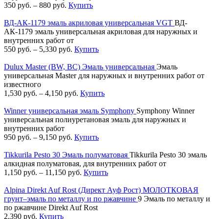
350
руб.
–
880
руб.
Купить
ВД-АК-1179 эмаль акриловая универсальная VGT
ВД-
АК-1179 эмаль универсальная акриловая для наружных и
внутренних работ от
550
руб.
–
5,330
руб.
Купить
Dulux Master (BW, BC) Эмаль универсальная
Эмаль
универсальная Master для наружных и внутренних работ от
известного
1,530
руб.
–
4,150
руб.
Купить
Winner универсальная эмаль Symphony
Symphony Winner
универсальная полиуретановая эмаль для наружных и
внутренних работ
950
руб.
–
9,150
руб.
Купить
Tikkurila Pesto 30 Эмаль полуматовая
Tikkurila Pesto 30 эмаль
алкидная полуматовая, для внутренних работ от
1,150
руб.
–
11,150
руб.
Купить
Alpina Direkt Auf Rost (Директ Ауф Рост) МОЛОТКОВАЯ
грунт–эмаль по металлу и по ржавчине
9 Эмаль по металлу и
по ржавчине Direkt Auf Rost
2,390
руб.
Купить