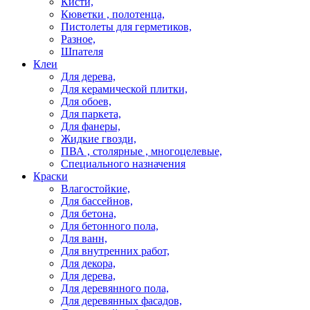
Кисти,
Кюветки , полотенца,
Пистолеты для герметиков,
Разное,
Шпателя
Клеи
Для дерева,
Для керамической плитки,
Для обоев,
Для паркета,
Для фанеры,
Жидкие гвозди,
ПВА , столярные , многоцелевые,
Специального назначения
Краски
Влагостойкие,
Для бассейнов,
Для бетона,
Для бетонного пола,
Для ванн,
Для внутренних работ,
Для декора,
Для дерева,
Для деревянного пола,
Для деревянных фасадов,