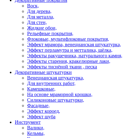
Декоративные покрытия
Воск,
Для дерева,
Для металла,
Для стен,
Жидкие обои,
Рельефные покрытия,
Флоковые, мультифлоковые покрытия,
Эффект мрамора, венецианская штукатурка,
Эффект перламутра и метталика, шёлка,
Эффекты ракушечника, натурального камня,
Эффекты старения, кракелюрные лаки,
Эффекты тиснёной ткани , песка
Декоративные штукатурки
Венецианская штукатурка,
Для внутренних работ,
Камешковые,
На основе мраморной крошки,
Силиконовые штукатурки,
Фасадные,
Эффект короед,
Эффект шуба
Инструмент
Валики,
Кельмы,