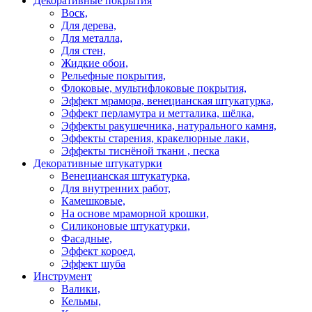
Декоративные покрытия
Воск,
Для дерева,
Для металла,
Для стен,
Жидкие обои,
Рельефные покрытия,
Флоковые, мультифлоковые покрытия,
Эффект мрамора, венецианская штукатурка,
Эффект перламутра и метталика, шёлка,
Эффекты ракушечника, натурального камня,
Эффекты старения, кракелюрные лаки,
Эффекты тиснёной ткани , песка
Декоративные штукатурки
Венецианская штукатурка,
Для внутренних работ,
Камешковые,
На основе мраморной крошки,
Силиконовые штукатурки,
Фасадные,
Эффект короед,
Эффект шуба
Инструмент
Валики,
Кельмы,