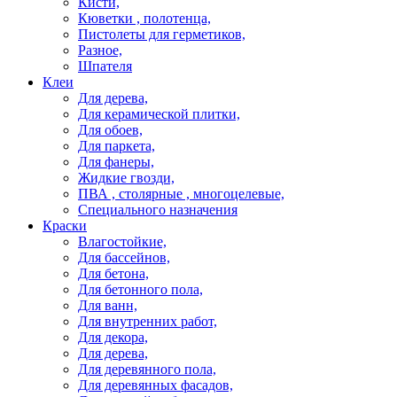
Кисти,
Кюветки , полотенца,
Пистолеты для герметиков,
Разное,
Шпателя
Клеи
Для дерева,
Для керамической плитки,
Для обоев,
Для паркета,
Для фанеры,
Жидкие гвозди,
ПВА , столярные , многоцелевые,
Специального назначения
Краски
Влагостойкие,
Для бассейнов,
Для бетона,
Для бетонного пола,
Для ванн,
Для внутренних работ,
Для декора,
Для дерева,
Для деревянного пола,
Для деревянных фасадов,