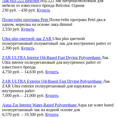
Лак НЦ-222 Belcolor
НЦ-222 лак нитроцелюлозный для
мебели от известного бренда Belcolor. Одним
230
руб.
–
430
руб.
Купить
Полистейн протрава Petri
Полистейн протрава Petri два в
одном, морилка на основе лака dimond
2,550
руб.
Купить
Ultra plus цветной лак ZAR
Ultra plus цветной
полиуретановый полуматовый лак для внутренних работ от
2,390
руб.
Купить
ZAR ULTRA Interior Oil-Based Fast Drying Polyurethane
Лак
Ultra interior полиуретановый для внутренних работ от
известного бренда
4,750
руб.
–
14,630
руб.
Купить
ZAR ULTRA Exterior Oil-Based Fast Drying Polyurethane
Лак
ZAR Ultra exterior полиуретановый для наружных и
внутренних работ
7,000
руб.
–
21,000
руб.
Купить
Aqua Zar Interior Water-Based Polyurethane
Aqua zar water based
полиуретановый лак на водной основе для
6,570
руб.
–
19,500
руб.
Купить