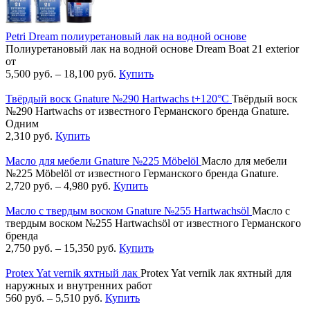
Petri Dream полиуретановый лак на водной основе
Полиуретановый лак на водной основе Dream Boat 21 exterior
от
5,500
руб.
–
18,100
руб.
Купить
Твёрдый воск Gnature №290 Hartwachs t+120°C
Твёрдый воск
№290 Hartwachs от известного Германского бренда Gnature.
Одним
2,310
руб.
Купить
Масло для мебели Gnature №225 Möbelöl
Масло для мебели
№225 Möbelöl от известного Германского бренда Gnature.
2,720
руб.
–
4,980
руб.
Купить
Масло с твердым воском Gnature №255 Hartwachsöl
Масло с
твердым воском №255 Hartwachsöl от известного Германского
бренда
2,750
руб.
–
15,350
руб.
Купить
Protex Yat vernik яхтный лак
Protex Yat vernik лак яхтный для
наружных и внутренних работ
560
руб.
–
5,510
руб.
Купить