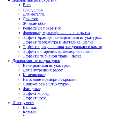
Декоративные покрытия
Воск,
Для дерева,
Для металла,
Для стен,
Жидкие обои,
Рельефные покрытия,
Флоковые, мультифлоковые покрытия,
Эффект мрамора, венецианская штукатурка,
Эффект перламутра и метталика, шёлка,
Эффекты ракушечника, натурального камня,
Эффекты старения, кракелюрные лаки,
Эффекты тиснёной ткани , песка
Декоративные штукатурки
Венецианская штукатурка,
Для внутренних работ,
Камешковые,
На основе мраморной крошки,
Силиконовые штукатурки,
Фасадные,
Эффект короед,
Эффект шуба
Инструмент
Валики,
Кельмы,