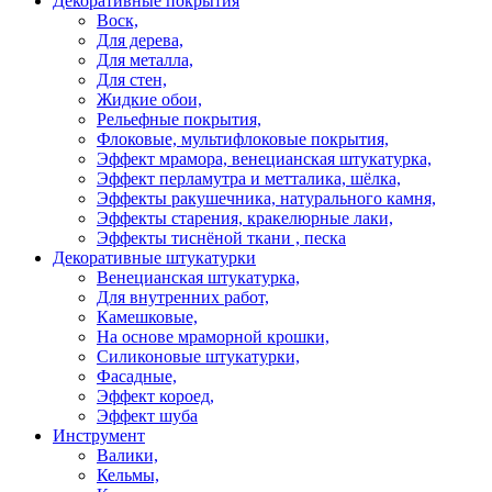
Декоративные покрытия
Воск,
Для дерева,
Для металла,
Для стен,
Жидкие обои,
Рельефные покрытия,
Флоковые, мультифлоковые покрытия,
Эффект мрамора, венецианская штукатурка,
Эффект перламутра и метталика, шёлка,
Эффекты ракушечника, натурального камня,
Эффекты старения, кракелюрные лаки,
Эффекты тиснёной ткани , песка
Декоративные штукатурки
Венецианская штукатурка,
Для внутренних работ,
Камешковые,
На основе мраморной крошки,
Силиконовые штукатурки,
Фасадные,
Эффект короед,
Эффект шуба
Инструмент
Валики,
Кельмы,