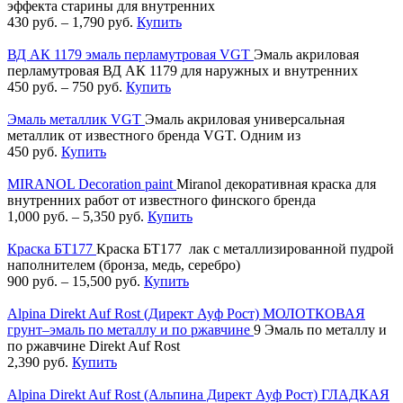
эффекта старины для внутренних
430
руб.
–
1,790
руб.
Купить
ВД АК 1179 эмаль перламутровая VGT
Эмаль акриловая
перламутровая ВД АК 1179 для наружных и внутренних
450
руб.
–
750
руб.
Купить
Эмаль металлик VGT
Эмаль акриловая универсальная
металлик от известного бренда VGT. Одним из
450
руб.
Купить
MIRANOL Decoration paint
Miranol декоративная краска для
внутренних работ от известного финского бренда
1,000
руб.
–
5,350
руб.
Купить
Краска БТ177
Краска БТ177 лак с металлизированной пудрой
наполнителем (бронза, медь, серебро)
900
руб.
–
15,500
руб.
Купить
Alpina Direkt Auf Rost (Директ Ауф Рост) МОЛОТКОВАЯ
грунт–эмаль по металлу и по ржавчине
9 Эмаль по металлу и
по ржавчине Direkt Auf Rost
2,390
руб.
Купить
Alpina Direkt Auf Rost (Альпина Директ Ауф Рост) ГЛАДКАЯ