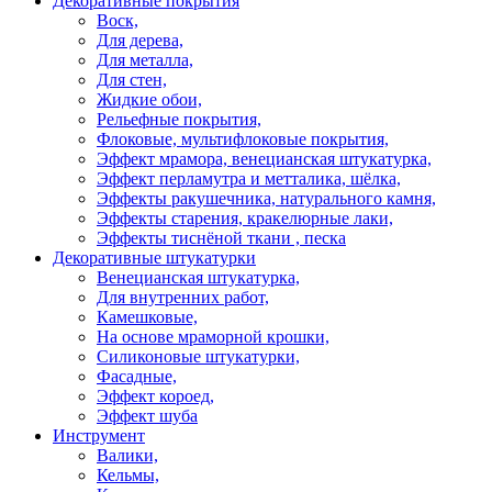
Декоративные покрытия
Воск,
Для дерева,
Для металла,
Для стен,
Жидкие обои,
Рельефные покрытия,
Флоковые, мультифлоковые покрытия,
Эффект мрамора, венецианская штукатурка,
Эффект перламутра и метталика, шёлка,
Эффекты ракушечника, натурального камня,
Эффекты старения, кракелюрные лаки,
Эффекты тиснёной ткани , песка
Декоративные штукатурки
Венецианская штукатурка,
Для внутренних работ,
Камешковые,
На основе мраморной крошки,
Силиконовые штукатурки,
Фасадные,
Эффект короед,
Эффект шуба
Инструмент
Валики,
Кельмы,