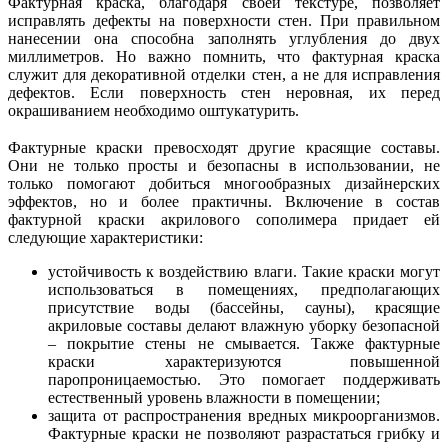
Фактурная краска, благодаря своей текстуре, позволяет
исправлять дефекты на поверхности стен. При правильном
нанесении она способна заполнять углубления до двух
миллиметров. Но важно помнить, что фактурная краска
служит для декоративной отделки стен, а не для исправления
дефектов. Если поверхность стен неровная, их перед
окрашиванием необходимо оштукатурить.
Фактурные краски превосходят другие красящие составы.
Они не только просты и безопасны в использовании, не
только помогают добиться многообразных дизайнерских
эффектов, но и более практичны. Включение в состав
фактурной краски акрилового сополимера придает ей
следующие характеристики:
устойчивость к воздействию влаги. Такие краски могут
использоваться в помещениях, предполагающих
присутствие воды (бассейны, сауны), красящие
акриловые составы делают влажную уборку безопасной
– покрытие стены не смывается. Также фактурные
краски характеризуются повышенной
паропроницаемост
ью. Это помогает поддерживать
естественный уровень влажности в помещении;
защита от распространения вредных микроорганизмов.
Фактурные краски не позволяют разрастаться грибку и