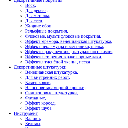
Декоративные покрытия
Воск,
Для дерева,
Для металла,
Для стен,
Жидкие обои,
Рельефные покрытия,
Флоковые, мультифлоковые покрытия,
Эффект мрамора, венецианская штукатурка,
Эффект перламутра и метталика, шёлка,
Эффекты ракушечника, натурального камня,
Эффекты старения, кракелюрные лаки,
Эффекты тиснёной ткани , песка
Декоративные штукатурки
Венецианская штукатурка,
Для внутренних работ,
Камешковые,
На основе мраморной крошки,
Силиконовые штукатурки,
Фасадные,
Эффект короед,
Эффект шуба
Инструмент
Валики,
Кельмы,