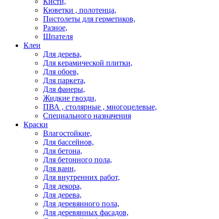
Кисти,
Кюветки , полотенца,
Пистолеты для герметиков,
Разное,
Шпателя
Клеи
Для дерева,
Для керамической плитки,
Для обоев,
Для паркета,
Для фанеры,
Жидкие гвозди,
ПВА , столярные , многоцелевые,
Специального назначения
Краски
Влагостойкие,
Для бассейнов,
Для бетона,
Для бетонного пола,
Для ванн,
Для внутренних работ,
Для декора,
Для дерева,
Для деревянного пола,
Для деревянных фасадов,