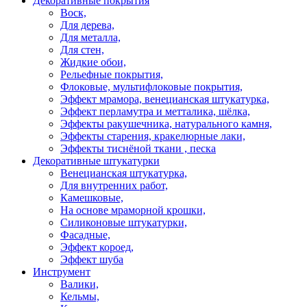
Декоративные покрытия
Воск,
Для дерева,
Для металла,
Для стен,
Жидкие обои,
Рельефные покрытия,
Флоковые, мультифлоковые покрытия,
Эффект мрамора, венецианская штукатурка,
Эффект перламутра и метталика, шёлка,
Эффекты ракушечника, натурального камня,
Эффекты старения, кракелюрные лаки,
Эффекты тиснёной ткани , песка
Декоративные штукатурки
Венецианская штукатурка,
Для внутренних работ,
Камешковые,
На основе мраморной крошки,
Силиконовые штукатурки,
Фасадные,
Эффект короед,
Эффект шуба
Инструмент
Валики,
Кельмы,