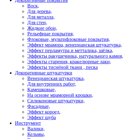
Декоративные покрытия
Воск,
Для дерева,
Для металла,
Для стен,
Жидкие обои,
Рельефные покрытия,
Флоковые, мультифлоковые покрытия,
Эффект мрамора, венецианская штукатурка,
Эффект перламутра и метталика, шёлка,
Эффекты ракушечника, натурального камня,
Эффекты старения, кракелюрные лаки,
Эффекты тиснёной ткани , песка
Декоративные штукатурки
Венецианская штукатурка,
Для внутренних работ,
Камешковые,
На основе мраморной крошки,
Силиконовые штукатурки,
Фасадные,
Эффект короед,
Эффект шуба
Инструмент
Валики,
Кельмы,