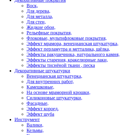
Декоративные покрытия
Воск,
Для дерева,
Для металла,
Для стен,
Жидкие обои,
Рельефные покрытия,
Флоковые, мультифлоковые покрытия,
Эффект мрамора, венецианская штукатурка,
Эффект перламутра и метталика, шёлка,
Эффекты ракушечника, натурального камня,
Эффекты старения, кракелюрные лаки,
Эффекты тиснёной ткани , песка
Декоративные штукатурки
Венецианская штукатурка,
Для внутренних работ,
Камешковые,
На основе мраморной крошки,
Силиконовые штукатурки,
Фасадные,
Эффект короед,
Эффект шуба
Инструмент
Валики,
Кельмы,