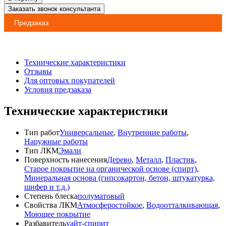
Заказать звонок консультанта
Предзаказ
Технические характеристики
Отзывы
Для оптовых покупателей
Условия предзаказа
Технические характеристики
Тип работ
Универсальные
,
Внутренние работы
,
Наружные работы
Тип ЛКМ
Эмали
Поверхность нанесения
Дерево
,
Металл
,
Пластик
,
Старое покрытие на органической основе (спирт)
,
Минеральная основа (гипсокартон, бетон, штукатурка,
шифер и т.д.)
Степень блеска
полуматовый
Свойства ЛКМ
Атмосферостойкое
,
Водоотталкивающая
,
Моющее покрытие
Разбавитель
уайт-спирит