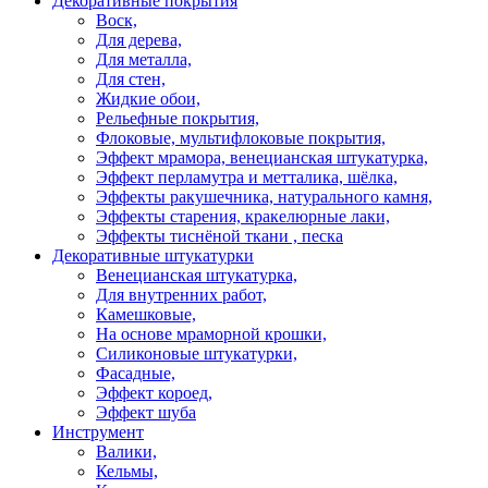
Декоративные покрытия
Воск,
Для дерева,
Для металла,
Для стен,
Жидкие обои,
Рельефные покрытия,
Флоковые, мультифлоковые покрытия,
Эффект мрамора, венецианская штукатурка,
Эффект перламутра и метталика, шёлка,
Эффекты ракушечника, натурального камня,
Эффекты старения, кракелюрные лаки,
Эффекты тиснёной ткани , песка
Декоративные штукатурки
Венецианская штукатурка,
Для внутренних работ,
Камешковые,
На основе мраморной крошки,
Силиконовые штукатурки,
Фасадные,
Эффект короед,
Эффект шуба
Инструмент
Валики,
Кельмы,