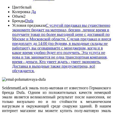
Цвет
белый
Колеровка
Да
Объем
2
Бренды
Dufa
Условия предзаказа
С услугой предзаказ вы существенно
экономите бюджет на материал, бензин, личное время и
получаете товар по более выгодной цене с доставкой по
Москве и Московской области. Сделав предзаказ и внеся
предоплату до 14:00 (по будням, в выходные склады не
работают), вы оговариваете с менеджером, когда и в
какое время удобно будет его получить. Эта услуга не
нова и так занимается не одна транспортная компания,
время - деньги. Кто умеет ждать - умеет экономить.
Доставка в выходные также предусмотрена, всё
обсуждается.
SeidenmattLack эмаль полу-матовая от известного Германского
бренда Dufa. Одним из положительных качеств немецкой
эмали является великолепный результат после нанесения, не
только визуально но и по стойкости к механическим
нагрузкам и окружающей среде снаружи зданий. В нашем
интернет магазине вы можете купить полу-матовую эмаль