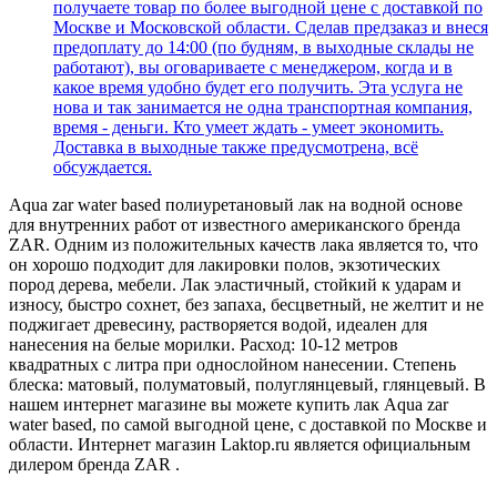
получаете товар по более выгодной цене с доставкой по
Москве и Московской области. Сделав предзаказ и внеся
предоплату до 14:00 (по будням, в выходные склады не
работают), вы оговариваете с менеджером, когда и в
какое время удобно будет его получить. Эта услуга не
нова и так занимается не одна транспортная компания,
время - деньги. Кто умеет ждать - умеет экономить.
Доставка в выходные также предусмотрена, всё
обсуждается.
Aqua zar water based полиуретановый лак на водной основе
для внутренних работ от известного американского бренда
ZAR. Одним из положительных качеств лака является то, что
он хорошо подходит для лакировки полов, экзотических
пород дерева, мебели. Лак эластичный, стойкий к ударам и
износу, быстро сохнет, без запаха, бесцветный, не желтит и не
поджигает древесину, растворяется водой, идеален для
нанесения на белые морилки. Расход: 10-12 метров
квадратных с литра при однослойном нанесении. Степень
блеска: матовый, полуматовый, полуглянцевый, глянцевый. В
нашем интернет магазине вы можете купить лак Aqua zar
water based, по самой выгодной цене, с доставкой по Москве и
области. Интернет магазин Laktop.ru является официальным
дилером бренда ZAR .