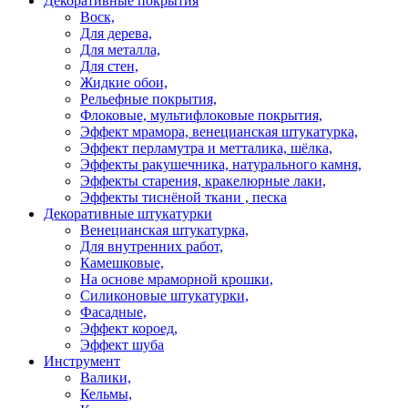
Декоративные покрытия
Воск,
Для дерева,
Для металла,
Для стен,
Жидкие обои,
Рельефные покрытия,
Флоковые, мультифлоковые покрытия,
Эффект мрамора, венецианская штукатурка,
Эффект перламутра и метталика, шёлка,
Эффекты ракушечника, натурального камня,
Эффекты старения, кракелюрные лаки,
Эффекты тиснёной ткани , песка
Декоративные штукатурки
Венецианская штукатурка,
Для внутренних работ,
Камешковые,
На основе мраморной крошки,
Силиконовые штукатурки,
Фасадные,
Эффект короед,
Эффект шуба
Инструмент
Валики,
Кельмы,