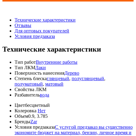
Технические характеристики
Отзывы
Для оптовых покупателей
Условия предзаказа
Технические характеристики
Тип работ
Внутренние работы
Тип ЛКМ
Лаки
Поверхность нанесения
Дерево
Степень блеска
глянцевый
,
полуглянцевый
,
полуматовый
,
матовый
Свойства ЛКМ
Разбавитель
вода
Цвет
бесцветный
Колеровка
Нет
Объем
0.9, 3.785
Бренды
Zar
Условия предзаказа
С услугой предзаказ вы существенно
экономите бюджет на материал, бензин, личное время и