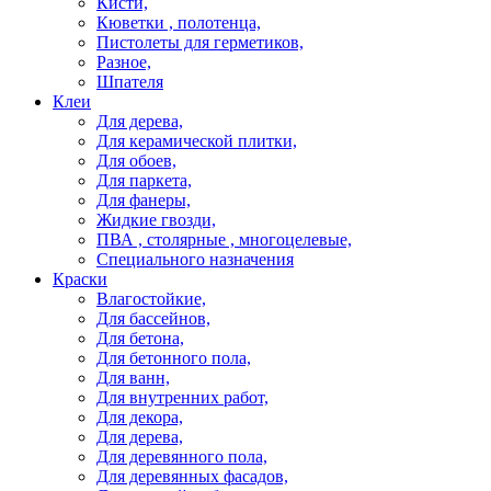
Кисти,
Кюветки , полотенца,
Пистолеты для герметиков,
Разное,
Шпателя
Клеи
Для дерева,
Для керамической плитки,
Для обоев,
Для паркета,
Для фанеры,
Жидкие гвозди,
ПВА , столярные , многоцелевые,
Специального назначения
Краски
Влагостойкие,
Для бассейнов,
Для бетона,
Для бетонного пола,
Для ванн,
Для внутренних работ,
Для декора,
Для дерева,
Для деревянного пола,
Для деревянных фасадов,