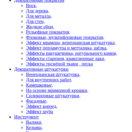
Декоративные покрытия
Воск,
Для дерева,
Для металла,
Для стен,
Жидкие обои,
Рельефные покрытия,
Флоковые, мультифлоковые покрытия,
Эффект мрамора, венецианская штукатурка,
Эффект перламутра и метталика, шёлка,
Эффекты ракушечника, натурального камня,
Эффекты старения, кракелюрные лаки,
Эффекты тиснёной ткани , песка
Декоративные штукатурки
Венецианская штукатурка,
Для внутренних работ,
Камешковые,
На основе мраморной крошки,
Силиконовые штукатурки,
Фасадные,
Эффект короед,
Эффект шуба
Инструмент
Валики,
Кельмы,