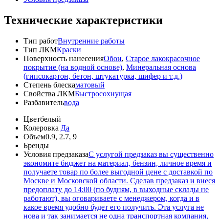
Технические характеристики
Тип работ
Внутренние работы
Тип ЛКМ
Краски
Поверхность нанесения
Обои
,
Старое лакокрасочное
покрытие (на водной основе)
,
Минеральная основа
(гипсокартон, бетон, штукатурка, шифер и т.д.)
Степень блеска
матовый
Свойства ЛКМ
Быстросохнущая
Разбавитель
вода
Цвет
белый
Колеровка
Да
Объем
0.9, 2.7, 9
Бренды
Условия предзаказа
С услугой предзаказ вы существенно
экономите бюджет на материал, бензин, личное время и
получаете товар по более выгодной цене с доставкой по
Москве и Московской области. Сделав предзаказ и внеся
предоплату до 14:00 (по будням, в выходные склады не
работают), вы оговариваете с менеджером, когда и в
какое время удобно будет его получить. Эта услуга не
нова и так занимается не одна транспортная компания,