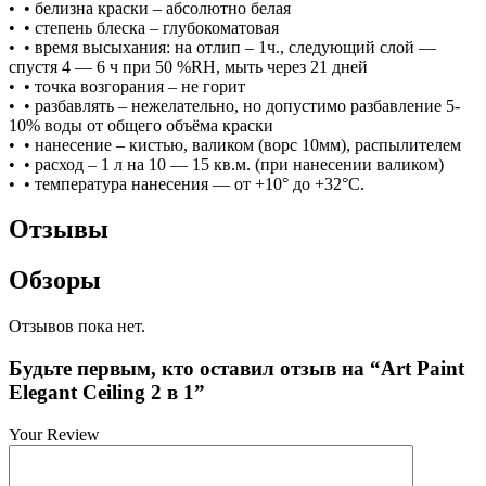
• ⁠ • белизна краски – абсолютно белая
• ⁠ • степень блеска – глубокоматовая
• ⁠ • время высыхания: на отлип – 1ч., следующий слой —
спустя 4 — 6 ч при 50 %RH, мыть через 21 дней
• ⁠ • точка возгорания – не горит
• ⁠ • разбавлять – нежелательно, но допустимо разбавление 5-
10% воды от общего объёма краски
• ⁠ • нанесение – кистью, валиком (ворс 10мм), распылителем
• ⁠ • расход – 1 л на 10 — 15 кв.м. (при нанесении валиком)
• ⁠ • температура нанесения — от +10° до +32°С.
Отзывы
Обзоры
Отзывов пока нет.
Будьте первым, кто оставил отзыв на “Art Paint
Elegant Ceiling 2 в 1”
Your Review