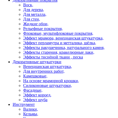
Декоративные покрытия
Воск,
Для дерева,
Для металла,
Для стен,
Жидкие обои,
Рельефные покрытия,
Флоковые, мультифлоковые покрытия,
Эффект мрамора, венецианская штукатурка,
Эффект перламутра и метталика, шёлка,
Эффекты ракушечника, натурального камня,
Эффекты старения, кракелюрные лаки,
Эффекты тиснёной ткани , песка
Декоративные штукатурки
Венецианская штукатурка,
Для внутренних работ,
Камешковые,
На основе мраморной крошки,
Силиконовые штукатурки,
Фасадные,
Эффект короед,
Эффект шуба
Инструмент
Валики,
Кельмы,