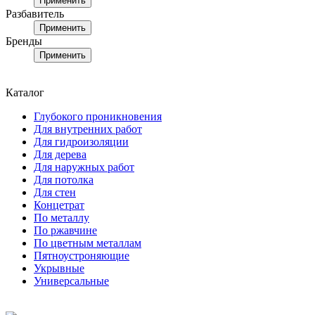
Применить
Разбавитель
Применить
Бренды
Применить
Каталог
Глубокого проникновения
Для внутренних работ
Для гидроизоляции
Для дерева
Для наружных работ
Для потолка
Для стен
Концетрат
По металлу
По ржавчине
По цветным металлам
Пятноустроняющие
Укрывные
Универсальные