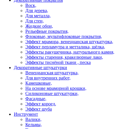
Декоративные покрытия
Воск,
Для дерева,
Для металла,
Для стен,
Жидкие обои,
Рельефные покрытия,
Флоковые, мультифлоковые покрытия,
Эффект мрамора, венецианская штукатурка,
Эффект перламутра и метталика, шёлка,
Эффекты ракушечника, натурального камня,
Эффекты старения, кракелюрные лаки,
Эффекты тиснёной ткани , песка
Декоративные штукатурки
Венецианская штукатурка,
Для внутренних работ,
Камешковые,
На основе мраморной крошки,
Силиконовые штукатурки,
Фасадные,
Эффект короед,
Эффект шуба
Инструмент
Валики,
Кельмы,