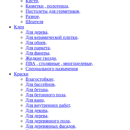
Кисти,
Кюветки , полотенца,
Пистолеты для герметиков,
Разное,
Шпателя
Клеи
Для дерева,
Для керамической плитки,
Для обоев,
Для паркета,
Для фанеры,
Жидкие гвозди,
ПВА , столярные , многоцелевые,
Специального назначения
Краски
Влагостойкие,
Для бассейнов,
Для бетона,
Для бетонного пола,
Для ванн,
Для внутренних работ,
Для декора,
Для дерева,
Для деревянного пола,
Для деревянных фасадов,