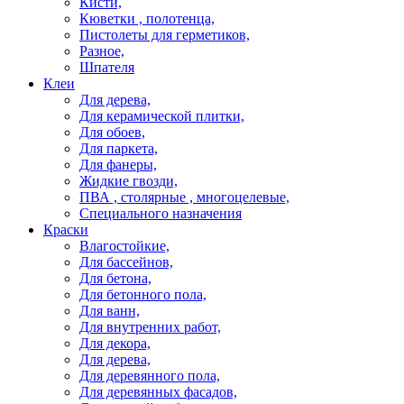
Кисти,
Кюветки , полотенца,
Пистолеты для герметиков,
Разное,
Шпателя
Клеи
Для дерева,
Для керамической плитки,
Для обоев,
Для паркета,
Для фанеры,
Жидкие гвозди,
ПВА , столярные , многоцелевые,
Специального назначения
Краски
Влагостойкие,
Для бассейнов,
Для бетона,
Для бетонного пола,
Для ванн,
Для внутренних работ,
Для декора,
Для дерева,
Для деревянного пола,
Для деревянных фасадов,