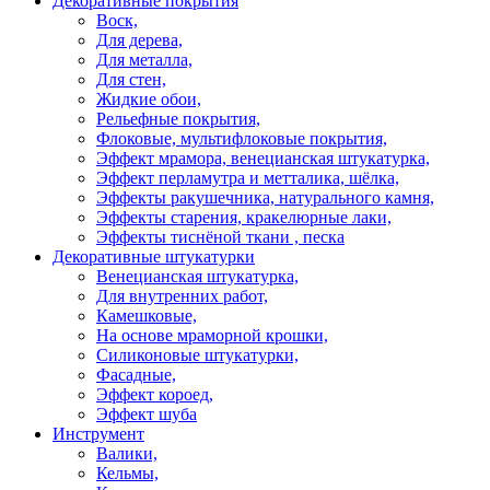
Декоративные покрытия
Воск,
Для дерева,
Для металла,
Для стен,
Жидкие обои,
Рельефные покрытия,
Флоковые, мультифлоковые покрытия,
Эффект мрамора, венецианская штукатурка,
Эффект перламутра и метталика, шёлка,
Эффекты ракушечника, натурального камня,
Эффекты старения, кракелюрные лаки,
Эффекты тиснёной ткани , песка
Декоративные штукатурки
Венецианская штукатурка,
Для внутренних работ,
Камешковые,
На основе мраморной крошки,
Силиконовые штукатурки,
Фасадные,
Эффект короед,
Эффект шуба
Инструмент
Валики,
Кельмы,