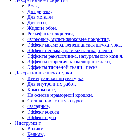
Декоративные покрытия
Воск,
Для дерева,
Для металла,
Для стен,
Жидкие обои,
Рельефные покрытия,
Флоковые, мультифлоковые покрытия,
Эффект мрамора, венецианская штукатурка,
Эффект перламутра и метталика, шёлка,
Эффекты ракушечника, натурального камня,
Эффекты старения, кракелюрные лаки,
Эффекты тиснёной ткани , песка
Декоративные штукатурки
Венецианская штукатурка,
Для внутренних работ,
Камешковые,
На основе мраморной крошки,
Силиконовые штукатурки,
Фасадные,
Эффект короед,
Эффект шуба
Инструмент
Валики,
Кельмы,