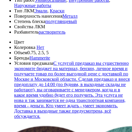
Тип работ
Универсальные
,
Внутренние работы
,
Наружные работы
Тип ЛКМ
Эмали
,
Краски
Поверхность нанесения
Металл
Степень блеска
полуглянцевый
Свойства ЛКМ
Разбавитель
растворитель
Цвет
Колеровка
Нет
Объем
0.75, 2.5, 5
Бренды
Hammerite
Условия предзаказа
С услугой предзаказ вы существенно
экономите бюджет на материал, бензин, личное время и
получаете товар по более выгодной цене с доставкой по
Москве и Московской области. Сделав предзаказ и внеся
предоплату до 14:00 (по будням, в выходные склады не
работают), вы оговариваете с менеджером, когда и в
какое время удобно будет его получить. Эта услуга не
нова и так занимается не одна транспортная компания,
время - деньги. Кто умеет ждать - умеет экономить.
Доставка в выходные также предусмотрена, всё
обсуждается.