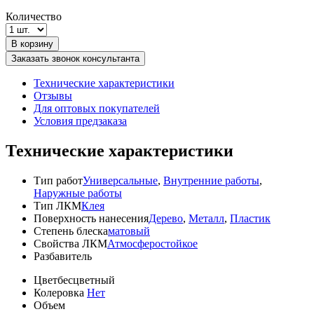
Количество
В корзину
Заказать звонок консультанта
Технические характеристики
Отзывы
Для оптовых покупателей
Условия предзаказа
Технические характеристики
Тип работ
Универсальные
,
Внутренние работы
,
Наружные работы
Тип ЛКМ
Клея
Поверхность нанесения
Дерево
,
Металл
,
Пластик
Степень блеска
матовый
Свойства ЛКМ
Атмосферостойкое
Разбавитель
Цвет
бесцветный
Колеровка
Нет
Объем