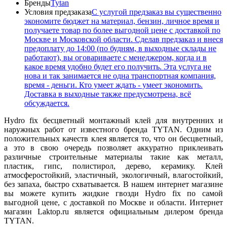
Бренды
Tytan
Условия предзаказа
С услугой предзаказ вы существенно
экономите бюджет на материал, бензин, личное время и
получаете товар по более выгодной цене с доставкой по
Москве и Московской области. Сделав предзаказ и внеся
предоплату до 14:00 (по будням, в выходные склады не
работают), вы оговариваете с менеджером, когда и в
какое время удобно будет его получить. Эта услуга не
нова и так занимается не одна транспортная компания,
время - деньги. Кто умеет ждать - умеет экономить.
Доставка в выходные также предусмотрена, всё
обсуждается.
Hydro fix бесцветный монтажный клей для внутренних и
наружных работ от известного бренда TYTAN. Одним из
положительных качеств клея является то, что он бесцветный,
а это в свою очередь позволяет аккуратно приклеивать
различные строительные материалы такие как металл,
пластик, гипс, полистирол, дерево, керамику. Клей
атмосферостойкий, эластичный, экологичный, влагостойкий,
без запаха, быстро схватывается. В нашем интернет магазине
вы можете купить жидкие гвозди Hydro fix по самой
выгодной цене, с доставкой по Москве и области. Интернет
магазин Laktop.ru является официальным дилером бренда
TYTAN.