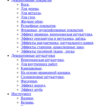
Декоративные покрытия
Воск,
Для дерева,
Для металла,
Для стен,
Жидкие обои,
Рельефные покрытия,
Флоковые, мультифлоковые покрытия,
Эффект мрамора, венецианская штукатурка,
Эффект перламутра и метталика, шёлка,
Эффекты ракушечника, натурального камня,
Эффекты старения, кракелюрные лаки,
Эффекты тиснёной ткани , песка
Декоративные штукатурки
Венецианская штукатурка,
Для внутренних работ,
Камешковые,
На основе мраморной крошки,
Силиконовые штукатурки,
Фасадные,
Эффект короед,
Эффект шуба
Инструмент
Валики,
Кельмы,