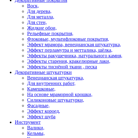
Декоративные покрытия
Воск,
Для дерева,
Для металла,
Для стен,
Жидкие обои,
Рельефные покрытия,
Флоковые, мультифлоковые покрытия,
Эффект мрамора, венецианская штукатурка,
Эффект перламутра и метталика, шёлка,
Эффекты ракушечника, натурального камня,
Эффекты старения, кракелюрные лаки,
Эффекты тиснёной ткани , песка
Декоративные штукатурки
Венецианская штукатурка,
Для внутренних работ,
Камешковые,
На основе мраморной крошки,
Силиконовые штукатурки,
Фасадные,
Эффект короед,
Эффект шуба
Инструмент
Валики,
Кельмы,