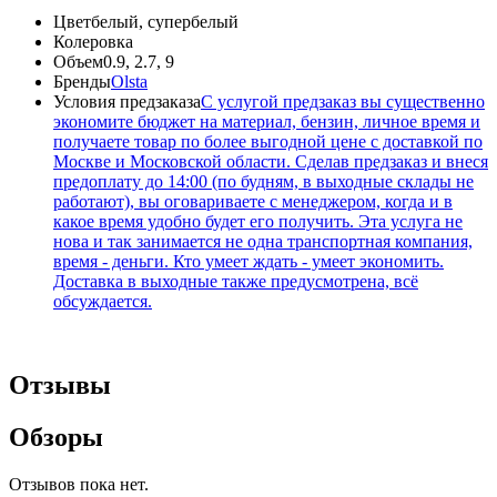
Цвет
белый, супербелый
Колеровка
Объем
0.9, 2.7, 9
Бренды
Olsta
Условия предзаказа
С услугой предзаказ вы существенно
экономите бюджет на материал, бензин, личное время и
получаете товар по более выгодной цене с доставкой по
Москве и Московской области. Сделав предзаказ и внеся
предоплату до 14:00 (по будням, в выходные склады не
работают), вы оговариваете с менеджером, когда и в
какое время удобно будет его получить. Эта услуга не
нова и так занимается не одна транспортная компания,
время - деньги. Кто умеет ждать - умеет экономить.
Доставка в выходные также предусмотрена, всё
обсуждается.
Отзывы
Обзоры
Отзывов пока нет.