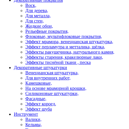
Декоративные покрытия
Воск,
Для дерева,
Для металла,
Для стен,
Жидкие обои,
Рельефные покрытия,
Флоковые, мультифлоковые покрытия,
Эффект мрамора, венецианская штукатурка,
Эффект перламутра и метталика, шёлка,
Эффекты ракушечника, натурального камня,
Эффекты старения, кракелюрные лаки,
Эффекты тиснёной ткани , песка
Декоративные штукатурки
Венецианская штукатурка,
Для внутренних работ,
Камешковые,
На основе мраморной крошки,
Силиконовые штукатурки,
Фасадные,
Эффект короед,
Эффект шуба
Инструмент
Валики,
Кельмы,