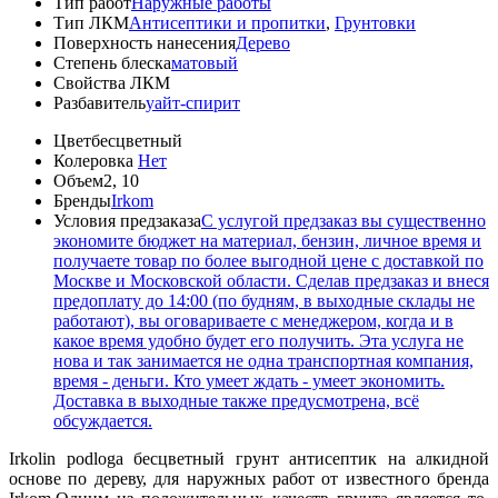
Тип работ
Наружные работы
Тип ЛКМ
Антисептики и пропитки
,
Грунтовки
Поверхность нанесения
Дерево
Степень блеска
матовый
Свойства ЛКМ
Разбавитель
уайт-спирит
Цвет
бесцветный
Колеровка
Нет
Объем
2, 10
Бренды
Irkom
Условия предзаказа
С услугой предзаказ вы существенно
экономите бюджет на материал, бензин, личное время и
получаете товар по более выгодной цене с доставкой по
Москве и Московской области. Сделав предзаказ и внеся
предоплату до 14:00 (по будням, в выходные склады не
работают), вы оговариваете с менеджером, когда и в
какое время удобно будет его получить. Эта услуга не
нова и так занимается не одна транспортная компания,
время - деньги. Кто умеет ждать - умеет экономить.
Доставка в выходные также предусмотрена, всё
обсуждается.
Irkolin podloga бесцветный грунт антисептик на алкидной
основе по дереву, для наружных работ от известного бренда