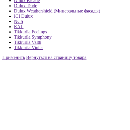
Dulux Facade
Dulux Trade
Dulux Weathershield (Минеральные фасады)
ICI Dulux
NCS
RAL
Tikkurila Feelings
Tikkurila Symphony
Tikkurila Valtti
Tikkurila Vinha
Применить
Вернуться на страницу товара