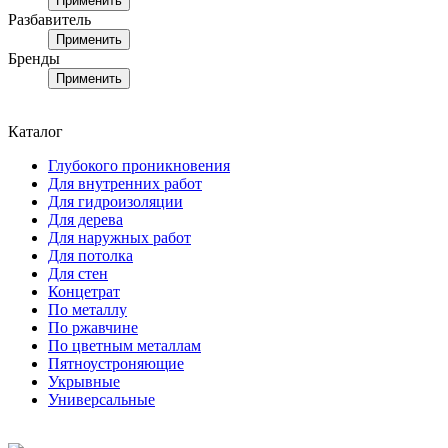
Применить
Разбавитель
Применить
Бренды
Применить
Каталог
Глубокого проникновения
Для внутренних работ
Для гидроизоляции
Для дерева
Для наружных работ
Для потолка
Для стен
Концетрат
По металлу
По ржавчине
По цветным металлам
Пятноустроняющие
Укрывные
Универсальные