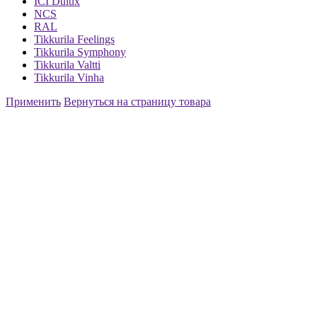
ICI Dulux
NCS
RAL
Tikkurila Feelings
Tikkurila Symphony
Tikkurila Valtti
Tikkurila Vinha
Применить
Вернуться на страницу товара