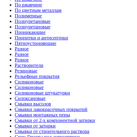
По ржавчине
По цветным металлам
Полимерные
Полиуретановые
Полиуретановые
Проникающие
Пропитки и антисептики
Пятноустроняющие
Разное
Разное
Разное
Растворители
Резиновые
Рельефные покрытия
Силиконовые
Силиконовые
Силиконовые штукатурки
Силоксановые
Смывки высолов
Смывки лакокрасочных покрытий
Смывки монтажных пены
Смывки от 2-х компонентной затирки
Смывки от затирки
Смывки от строительного раствора
Спец-Грунты под антисептики