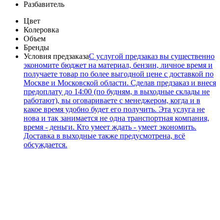
Разбавитель
Цвет
Колеровка
Объем
Бренды
Условия предзаказа
С услугой предзаказ вы существенно
экономите бюджет на материал, бензин, личное время и
получаете товар по более выгодной цене с доставкой по
Москве и Московской области. Сделав предзаказ и внеся
предоплату до 14:00 (по будням, в выходные склады не
работают), вы оговариваете с менеджером, когда и в
какое время удобно будет его получить. Эта услуга не
нова и так занимается не одна транспортная компания,
время - деньги. Кто умеет ждать - умеет экономить.
Доставка в выходные также предусмотрена, всё
обсуждается.