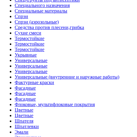
Специального назначения
Специальные материалы
Спрэи
Спрэи (аэрозольные)
Средства против плесени,грибка
Сухие смеси
Термостойкие
Термостойкие
Термостойкие
Укрывные
Универсальные
Универсальные
Универсальные
Универсальные (внутренние и наружные работы)
Фактурные краски
Фасадные
Фасадные
Фасадные
Флоковые, мультифлоковые покрытия
Цветные
Цветные
Шпателя
Шпатлевки
Эмали