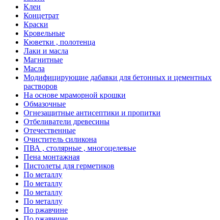
Клеи
Концетрат
Краски
Кровельные
Кюветки , полотенца
Лаки и масла
Магнитные
Масла
Модифицирующие дабавки для бетонных и цементных
растворов
На основе мраморной крошки
Обмазочные
Огнезащитные антисептики и пропитки
Отбеливатели древесины
Отечественные
Очиститель силикона
ПВА , столярные , многоцелевые
Пена монтажная
Пистолеты для герметиков
По металлу
По металлу
По металлу
По металлу
По ржавчине
По ржавчине