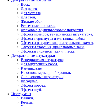
Декоративные покрытия
Воск,
Для дерева,
Для металла,
Для стен,
Жидкие обои,
Рельефные покрытия,
Флоковые, мультифлоковые покрытия,
Эффект мрамора, венецианская штукатурка,
Эффект перламутра и метталика, шёлка,
Эффекты ракушечника, натурального камня,
Эффекты старения, кракелюрные лаки,
Эффекты тиснёной ткани , песка
Декоративные штукатурки
Венецианская штукатурка,
Для внутренних работ,
Камешковые,
На основе мраморной крошки,
Силиконовые штукатурки,
Фасадные,
Эффект короед,
Эффект шуба
Инструмент
Валики,
Кельмы,