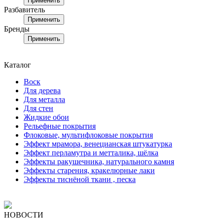
Применить
Разбавитель
Применить
Бренды
Применить
Каталог
Воск
Для дерева
Для металла
Для стен
Жидкие обои
Рельефные покрытия
Флоковые, мультифлоковые покрытия
Эффект мрамора, венецианская штукатурка
Эффект перламутра и метталика, шёлка
Эффекты ракушечника, натурального камня
Эффекты старения, кракелюрные лаки
Эффекты тиснёной ткани , песка
НОВОСТИ