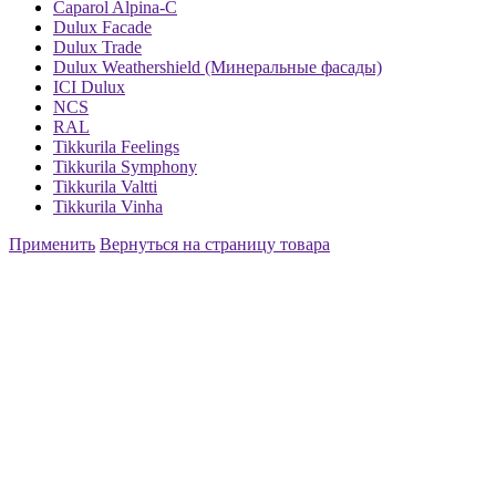
Caparol Alpina-C
Dulux Facade
Dulux Trade
Dulux Weathershield (Минеральные фасады)
ICI Dulux
NCS
RAL
Tikkurila Feelings
Tikkurila Symphony
Tikkurila Valtti
Tikkurila Vinha
Применить
Вернуться на страницу товара