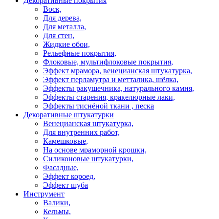
Декоративные покрытия
Воск,
Для дерева,
Для металла,
Для стен,
Жидкие обои,
Рельефные покрытия,
Флоковые, мультифлоковые покрытия,
Эффект мрамора, венецианская штукатурка,
Эффект перламутра и метталика, шёлка,
Эффекты ракушечника, натурального камня,
Эффекты старения, кракелюрные лаки,
Эффекты тиснёной ткани , песка
Декоративные штукатурки
Венецианская штукатурка,
Для внутренних работ,
Камешковые,
На основе мраморной крошки,
Силиконовые штукатурки,
Фасадные,
Эффект короед,
Эффект шуба
Инструмент
Валики,
Кельмы,