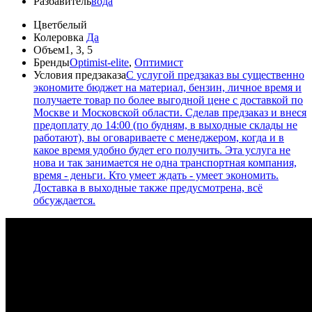
Разбавитель
вода
Цвет
белый
Колеровка
Да
Объем
1, 3, 5
Бренды
Optimist-elite
,
Оптимист
Условия предзаказа
С услугой предзаказ вы существенно
экономите бюджет на материал, бензин, личное время и
получаете товар по более выгодной цене с доставкой по
Москве и Московской области. Сделав предзаказ и внеся
предоплату до 14:00 (по будням, в выходные склады не
работают), вы оговариваете с менеджером, когда и в
какое время удобно будет его получить. Эта услуга не
нова и так занимается не одна транспортная компания,
время - деньги. Кто умеет ждать - умеет экономить.
Доставка в выходные также предусмотрена, всё
обсуждается.