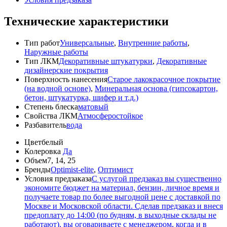
Технические характеристики
Тип работ
Универсальные
,
Внутренние работы
,
Наружные работы
Тип ЛКМ
Декоративные штукатурки
,
Декоративные
дизайнерские покрытия
Поверхность нанесения
Старое лакокрасочное покрытие
(на водной основе)
,
Минеральная основа (гипсокартон,
бетон, штукатурка, шифер и т.д.)
Степень блеска
матовый
Свойства ЛКМ
Атмосферостойкое
Разбавитель
вода
Цвет
белый
Колеровка
Да
Объем
7, 14, 25
Бренды
Optimist-elite
,
Оптимист
Условия предзаказа
С услугой предзаказ вы существенно
экономите бюджет на материал, бензин, личное время и
получаете товар по более выгодной цене с доставкой по
Москве и Московской области. Сделав предзаказ и внеся
предоплату до 14:00 (по будням, в выходные склады не
работают), вы оговариваете с менеджером, когда и в