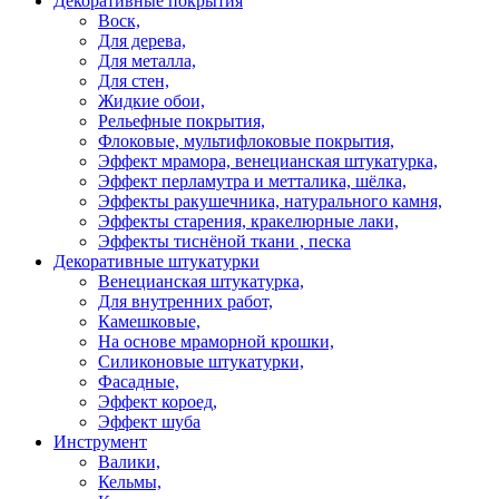
Декоративные покрытия
Воск,
Для дерева,
Для металла,
Для стен,
Жидкие обои,
Рельефные покрытия,
Флоковые, мультифлоковые покрытия,
Эффект мрамора, венецианская штукатурка,
Эффект перламутра и метталика, шёлка,
Эффекты ракушечника, натурального камня,
Эффекты старения, кракелюрные лаки,
Эффекты тиснёной ткани , песка
Декоративные штукатурки
Венецианская штукатурка,
Для внутренних работ,
Камешковые,
На основе мраморной крошки,
Силиконовые штукатурки,
Фасадные,
Эффект короед,
Эффект шуба
Инструмент
Валики,
Кельмы,