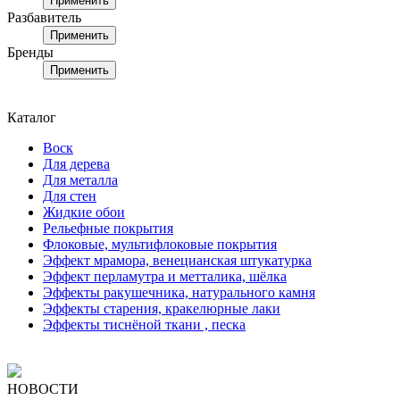
Применить
Разбавитель
Применить
Бренды
Применить
Каталог
Воск
Для дерева
Для металла
Для стен
Жидкие обои
Рельефные покрытия
Флоковые, мультифлоковые покрытия
Эффект мрамора, венецианская штукатурка
Эффект перламутра и метталика, шёлка
Эффекты ракушечника, натурального камня
Эффекты старения, кракелюрные лаки
Эффекты тиснёной ткани , песка
НОВОСТИ