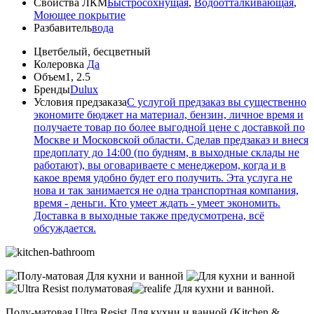
Свойства ЛКМ
Быстросохнущая
,
Водоотталкивающая
,
Моющее покрытие
Разбавитель
вода
Цвет
белый, бесцветный
Колеровка
Да
Объем
1, 2.5
Бренды
Dulux
Условия предзаказа
С услугой предзаказ вы существенно
экономите бюджет на материал, бензин, личное время и
получаете товар по более выгодной цене с доставкой по
Москве и Московской области. Сделав предзаказ и внеся
предоплату до 14:00 (по будням, в выходные склады не
работают), вы оговариваете с менеджером, когда и в
какое время удобно будет его получить. Эта услуга не
нова и так занимается не одна транспортная компания,
время - деньги. Кто умеет ждать - умеет экономить.
Доставка в выходные также предусмотрена, всё
обсуждается.
Полу-матовая Ultra Resist Для кухни и ванной (Kitchen &