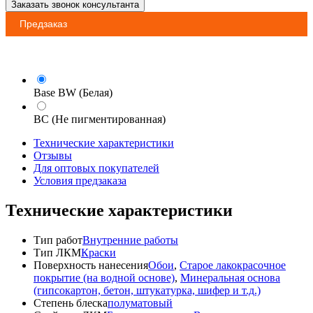
Заказать звонок консультанта
Предзаказ
Base BW (Белая)
BC (Не пигментированная)
Технические характеристики
Отзывы
Для оптовых покупателей
Условия предзаказа
Технические характеристики
Тип работ
Внутренние работы
Тип ЛКМ
Краски
Поверхность нанесения
Обои
,
Старое лакокрасочное
покрытие (на водной основе)
,
Минеральная основа
(гипсокартон, бетон, штукатурка, шифер и т.д.)
Степень блеска
полуматовый