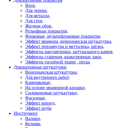
Декоративные покрытия
Воск,
Для дерева,
Для металла,
Для стен,
Жидкие обои,
Рельефные покрытия,
Флоковые, мультифлоковые покрытия,
Эффект мрамора, венецианская штукатурка,
Эффект перламутра и метталика, шёлка,
Эффекты ракушечника, натурального камня,
Эффекты старения, кракелюрные лаки,
Эффекты тиснёной ткани , песка
Декоративные штукатурки
Венецианская штукатурка,
Для внутренних работ,
Камешковые,
На основе мраморной крошки,
Силиконовые штукатурки,
Фасадные,
Эффект короед,
Эффект шуба
Инструмент
Валики,
Кельмы,