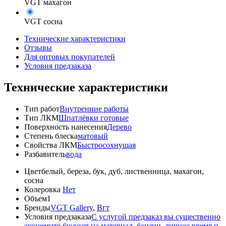
VGT махагон
VGT сосна
Технические характеристики
Отзывы
Для оптовых покупателей
Условия предзаказа
Технические характеристики
Тип работ
Внутренние работы
Тип ЛКМ
Шпатлёвки готовые
Поверхность нанесения
Дерево
Степень блеска
матовый
Свойства ЛКМ
Быстросохнущая
Разбавитель
вода
Цвет
белый, береза, бук, дуб, лиственница, махагон,
сосна
Колеровка
Нет
Объем
1
Бренды
VGT Gallery
,
Вгт
Условия предзаказа
С услугой предзаказ вы существенно
экономите бюджет на материал, бензин, личное время и