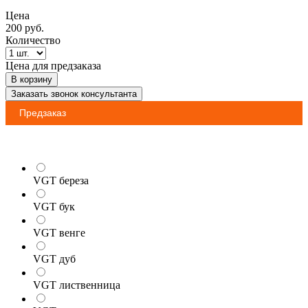
Цена
200
руб.
Количество
Цена для предзаказа
В корзину
Заказать звонок консультанта
Предзаказ
VGT береза
VGT бук
VGT венге
VGT дуб
VGT лиственница