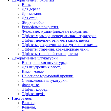
Декоративные покрытия
Воск,
Для дерева,
Для металла,
Для стен,
Жидкие обои,
Рельефные покрытия,
Флоковые, мультифлоковые покрытия,
Эффект мрамора, венецианская штукатурка,
Эффект перламутра и метталика, шёлка,
Эффекты ракушечника, натурального камня,
Эффекты старения, кракелюрные лаки,
Эффекты тиснёной ткани , песка
Декоративные штукатурки
Венецианская штукатурка,
Для внутренних работ,
Камешковые,
На основе мраморной крошки,
Силиконовые штукатурки,
Фасадные,
Эффект короед,
Эффект шуба
Инструмент
Валики,
Кельмы,