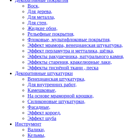
Декоративные покрытия
Воск,
Для дерева,
Для металла,
Для стен,
Жидкие обои,
Рельефные покрытия,
Флоковые, мультифлоковые покрытия,
Эффект мрамора, венецианская штукатурка,
Эффект перламутра и метталика, шёлка,
Эффекты ракушечника, натурального камня,
Эффекты старения, кракелюрные лаки,
Эффекты тиснёной ткани , песка
Декоративные штукатурки
Венецианская штукатурка,
Для внутренних работ,
Камешковые,
На основе мраморной крошки,
Силиконовые штукатурки,
Фасадные,
Эффект короед,
Эффект шуба
Инструмент
Валики,
Кельмы,