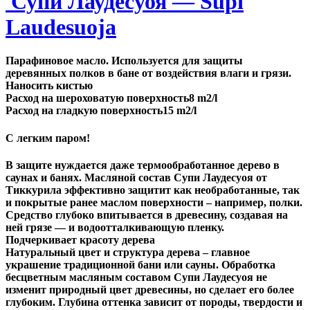
Супи Лаудесуоя — Supi
Laudesuoja
Парафиновое масло. Используется для защиты
деревянных полков в бане от воздействия влаги и грязи.
Наносить кистью
Расход на шероховатую поверхность8 m2/l
Расход на гладкую поверхность15 m2/l
С легким паром!
В защите нуждается даже термообработанное дерево в
саунах и банях. Масляной состав Супи Лаудесуоя от
Тиккурила эффективно защитит как необработанные, так
и покрытые ранее маслом поверхности – например, полки.
Средство глубоко впитывается в древесину, создавая на
ней грязе — и водоотталкивающую пленку.
Подчеркивает красоту дерева
Натуральный цвет и структура дерева – главное
украшение традиционной бани или сауны. Обработка
бесцветным масляным составом Супи Лаудесуоя не
изменит природный цвет древесины, но сделает его более
глубоким. Глубина оттенка зависит от породы, твердости и