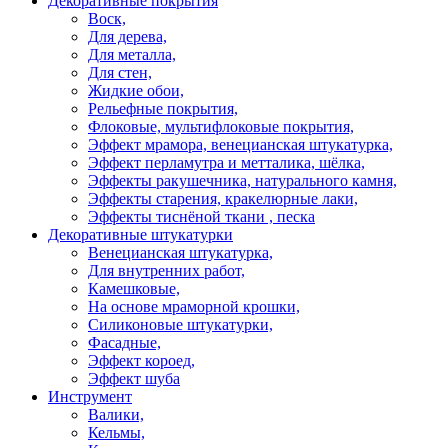
Декоративные покрытия
Воск,
Для дерева,
Для металла,
Для стен,
Жидкие обои,
Рельефные покрытия,
Флоковые, мультифлоковые покрытия,
Эффект мрамора, венецианская штукатурка,
Эффект перламутра и метталика, шёлка,
Эффекты ракушечника, натурального камня,
Эффекты старения, кракелюрные лаки,
Эффекты тиснёной ткани , песка
Декоративные штукатурки
Венецианская штукатурка,
Для внутренних работ,
Камешковые,
На основе мраморной крошки,
Силиконовые штукатурки,
Фасадные,
Эффект короед,
Эффект шуба
Инструмент
Валики,
Кельмы,