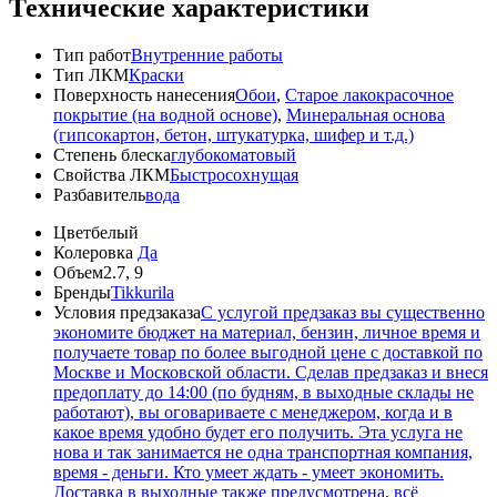
Технические характеристики
Тип работ
Внутренние работы
Тип ЛКМ
Краски
Поверхность нанесения
Обои
,
Старое лакокрасочное
покрытие (на водной основе)
,
Минеральная основа
(гипсокартон, бетон, штукатурка, шифер и т.д.)
Степень блеска
глубокоматовый
Свойства ЛКМ
Быстросохнущая
Разбавитель
вода
Цвет
белый
Колеровка
Да
Объем
2.7, 9
Бренды
Tikkurila
Условия предзаказа
С услугой предзаказ вы существенно
экономите бюджет на материал, бензин, личное время и
получаете товар по более выгодной цене с доставкой по
Москве и Московской области. Сделав предзаказ и внеся
предоплату до 14:00 (по будням, в выходные склады не
работают), вы оговариваете с менеджером, когда и в
какое время удобно будет его получить. Эта услуга не
нова и так занимается не одна транспортная компания,
время - деньги. Кто умеет ждать - умеет экономить.
Доставка в выходные также предусмотрена, всё