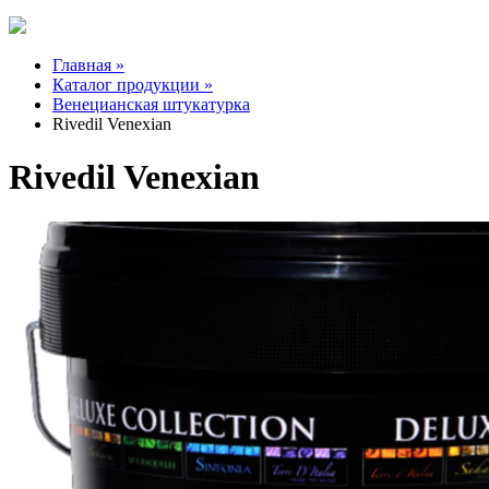
Главная »
Каталог продукции »
Венецианская штукатурка
Rivedil Venexian
Rivedil Venexian