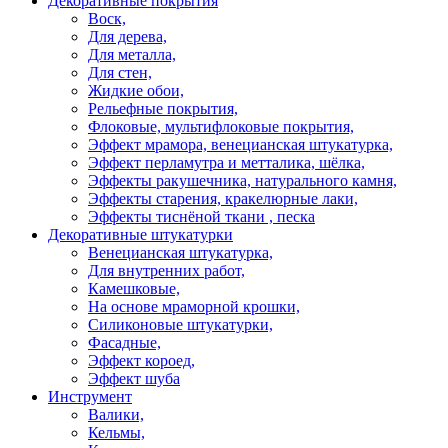
Декоративные покрытия
Воск,
Для дерева,
Для металла,
Для стен,
Жидкие обои,
Рельефные покрытия,
Флоковые, мультифлоковые покрытия,
Эффект мрамора, венецианская штукатурка,
Эффект перламутра и метталика, шёлка,
Эффекты ракушечника, натурального камня,
Эффекты старения, кракелюрные лаки,
Эффекты тиснёной ткани , песка
Декоративные штукатурки
Венецианская штукатурка,
Для внутренних работ,
Камешковые,
На основе мраморной крошки,
Силиконовые штукатурки,
Фасадные,
Эффект короед,
Эффект шуба
Инструмент
Валики,
Кельмы,