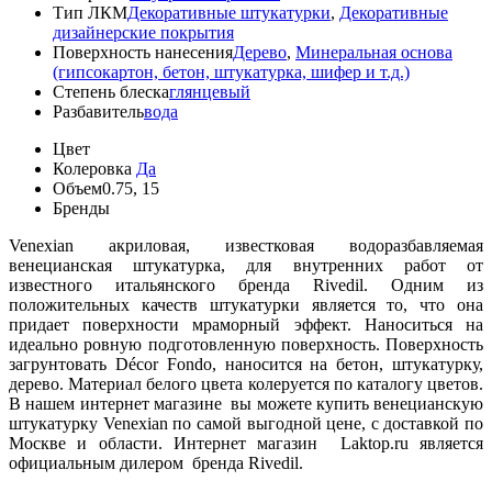
Тип ЛКМ
Декоративные штукатурки
,
Декоративные
дизайнерские покрытия
Поверхность нанесения
Дерево
,
Минеральная основа
(гипсокартон, бетон, штукатурка, шифер и т.д.)
Степень блеска
глянцевый
Разбавитель
вода
Цвет
Колеровка
Да
Объем
0.75, 15
Бренды
Venexian акриловая, известковая водоразбавляемая
венецианская штукатурка, для внутренних работ от
известного итальянского бренда Rivedil. Одним из
положительных качеств штукатурки является то, что она
придает поверхности мраморный эффект. Наноситься на
идеально ровную подготовленную поверхность. Поверхность
загрунтовать Décor Fondo, наносится на бетон, штукатурку,
дерево. Материал белого цвета колеруется по каталогу цветов.
В нашем интернет магазине вы можете купить венецианскую
штукатурку Venexian по самой выгодной цене, с доставкой по
Москве и области. Интернет магазин Laktop.ru является
официальным дилером бренда Rivedil.