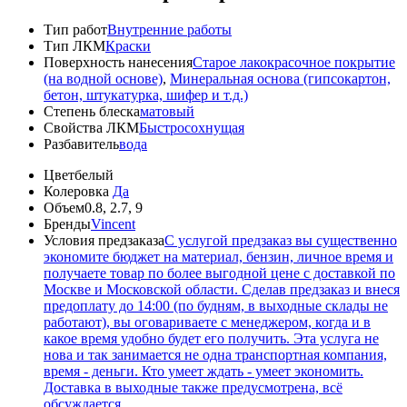
Тип работ
Внутренние работы
Тип ЛКМ
Краски
Поверхность нанесения
Старое лакокрасочное покрытие
(на водной основе)
,
Минеральная основа (гипсокартон,
бетон, штукатурка, шифер и т.д.)
Степень блеска
матовый
Свойства ЛКМ
Быстросохнущая
Разбавитель
вода
Цвет
белый
Колеровка
Да
Объем
0.8, 2.7, 9
Бренды
Vincent
Условия предзаказа
С услугой предзаказ вы существенно
экономите бюджет на материал, бензин, личное время и
получаете товар по более выгодной цене с доставкой по
Москве и Московской области. Сделав предзаказ и внеся
предоплату до 14:00 (по будням, в выходные склады не
работают), вы оговариваете с менеджером, когда и в
какое время удобно будет его получить. Эта услуга не
нова и так занимается не одна транспортная компания,
время - деньги. Кто умеет ждать - умеет экономить.
Доставка в выходные также предусмотрена, всё
обсуждается.