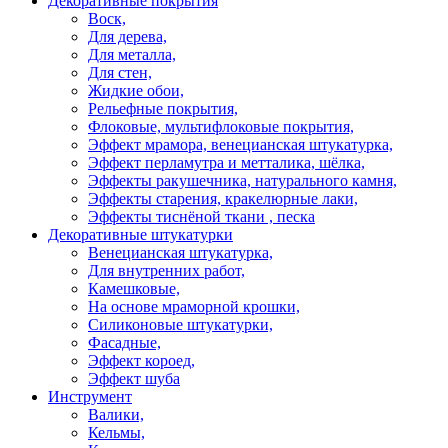
Декоративные покрытия
Воск,
Для дерева,
Для металла,
Для стен,
Жидкие обои,
Рельефные покрытия,
Флоковые, мультифлоковые покрытия,
Эффект мрамора, венецианская штукатурка,
Эффект перламутра и метталика, шёлка,
Эффекты ракушечника, натурального камня,
Эффекты старения, кракелюрные лаки,
Эффекты тиснёной ткани , песка
Декоративные штукатурки
Венецианская штукатурка,
Для внутренних работ,
Камешковые,
На основе мраморной крошки,
Силиконовые штукатурки,
Фасадные,
Эффект короед,
Эффект шуба
Инструмент
Валики,
Кельмы,