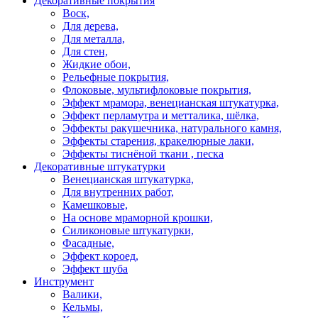
Декоративные покрытия
Воск,
Для дерева,
Для металла,
Для стен,
Жидкие обои,
Рельефные покрытия,
Флоковые, мультифлоковые покрытия,
Эффект мрамора, венецианская штукатурка,
Эффект перламутра и метталика, шёлка,
Эффекты ракушечника, натурального камня,
Эффекты старения, кракелюрные лаки,
Эффекты тиснёной ткани , песка
Декоративные штукатурки
Венецианская штукатурка,
Для внутренних работ,
Камешковые,
На основе мраморной крошки,
Силиконовые штукатурки,
Фасадные,
Эффект короед,
Эффект шуба
Инструмент
Валики,
Кельмы,