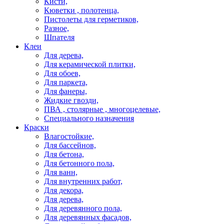
Кисти,
Кюветки , полотенца,
Пистолеты для герметиков,
Разное,
Шпателя
Клеи
Для дерева,
Для керамической плитки,
Для обоев,
Для паркета,
Для фанеры,
Жидкие гвозди,
ПВА , столярные , многоцелевые,
Специального назначения
Краски
Влагостойкие,
Для бассейнов,
Для бетона,
Для бетонного пола,
Для ванн,
Для внутренних работ,
Для декора,
Для дерева,
Для деревянного пола,
Для деревянных фасадов,